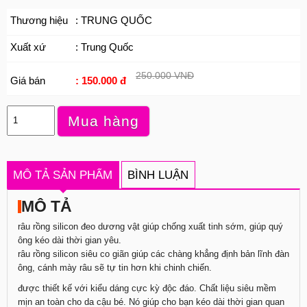
Thương hiệu
: TRUNG QUỐC
Xuất xứ
: Trung Quốc
250.000 VNĐ
Giá bán
: 150.000 đ
Mua hàng
MÔ TẢ SẢN PHẨM
BÌNH LUẬN
MÔ TẢ
râu rồng silicon đeo dương vật giúp chống xuất tinh sớm, giúp quý
ông kéo dài thời gian yêu.
râu rồng silicon siêu co giãn giúp các chàng khẳng định bản lĩnh đàn
ông, cánh mày râu sẽ tự tin hơn khi chinh chiến.
được thiết kế với kiểu dáng cực kỳ độc đáo. Chất liệu siêu mềm
mịn an toàn cho da cậu bé. Nó giúp cho bạn kéo dài thời gian quan