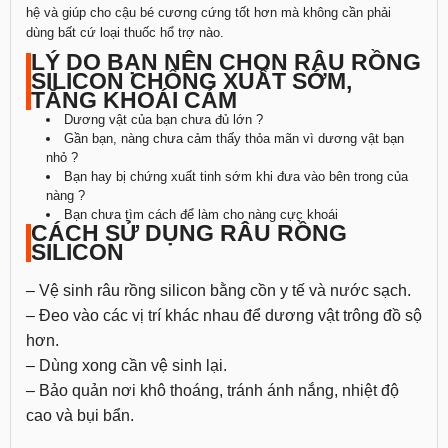
hệ và giúp cho cậu bé cương cứng tốt hơn mà không cần phải
dùng bất cứ loại thuốc hổ trợ nào.
LÝ DO BẠN NÊN CHỌN RÂU RỒNG
SILICON CHỐNG XUẤT SỚM,
TĂNG KHOÁI CẢM
Dương vật của bạn chưa đủ lớn ?
Gần bạn, nàng chưa cảm thấy thỏa mãn vì dương vật bạn
nhỏ ?
Bạn hay bị chứng xuất tinh sớm khi đưa vào bên trong của
nàng ?
Bạn chưa tìm cách để làm cho nàng cực khoái
CÁCH SỬ DỤNG RÂU RỒNG
SILICON
– Vệ sinh râu rồng silicon bằng cồn y tế và nước sạch.
– Đeo vào các vị trí khác nhau để dương vật trông đồ sộ
hơn.
– Dùng xong cần vệ sinh lại.
– Bảo quản nơi khô thoáng, tránh ánh nắng, nhiệt độ
cao và bụi bẩn.