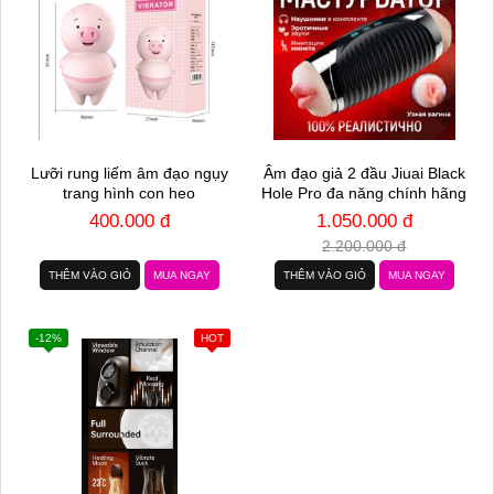
Lưỡi rung liếm âm đạo ngụy
Âm đạo giả 2 đầu Jiuai Black
trang hình con heo
Hole Pro đa năng chính hãng
400.000 đ
1.050.000 đ
2.200.000 đ
THÊM VÀO GIỎ
MUA NGAY
THÊM VÀO GIỎ
MUA NGAY
-12%
HOT