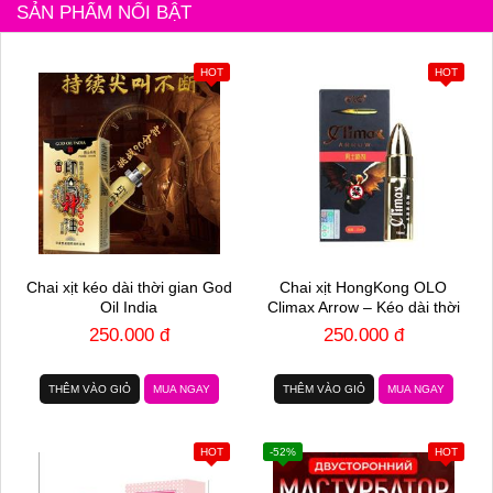
SẢN PHẨM NỔI BẬT
HOT
HOT
Chai xịt kéo dài thời gian God
Chai xịt HongKong OLO
Oil India
Climax Arrow – Kéo dài thời
gian – Chai 15ml
250.000 đ
250.000 đ
THÊM VÀO GIỎ
MUA NGAY
THÊM VÀO GIỎ
MUA NGAY
HOT
-52%
HOT