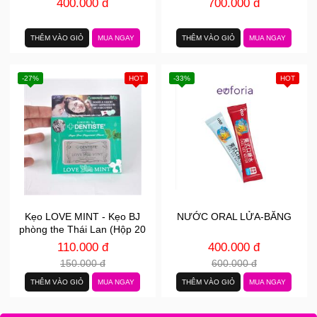
400.000 đ
700.000 đ
THÊM VÀO GIỎ
MUA NGAY
THÊM VÀO GIỎ
MUA NGAY
-27%
HOT
-33%
HOT
Kẹo LOVE MINT - Kẹo BJ
NƯỚC ORAL LỬA-BĂNG
phòng the Thái Lan (Hộp 20
Viên)
110.000 đ
400.000 đ
150.000 đ
600.000 đ
THÊM VÀO GIỎ
MUA NGAY
THÊM VÀO GIỎ
MUA NGAY