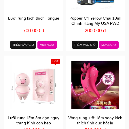
Lưỡi rung kích thích Tongue
Popper C4 Yellow Chai 10ml
Chính Hãng Mỹ USA PWD
Tăng Hưng phấn Cho Top Bot
700.000 đ
200.000 đ
THÊM VÀO GIỎ
MUA NGAY
THÊM VÀO GIỎ
MUA NGAY
HOT
Lưỡi rung liếm âm đạo ngụy
Vòng rung lưỡi liếm xoay kích
trang hình con heo
thích tình dục hột le