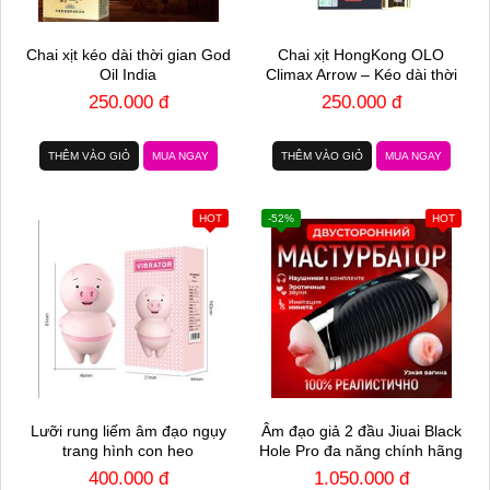
Chai xịt kéo dài thời gian God
Chai xịt HongKong OLO
Oil India
Climax Arrow – Kéo dài thời
gian – Chai 15ml
250.000 đ
250.000 đ
THÊM VÀO GIỎ
MUA NGAY
THÊM VÀO GIỎ
MUA NGAY
HOT
-52%
HOT
Lưỡi rung liếm âm đạo ngụy
Âm đạo giả 2 đầu Jiuai Black
trang hình con heo
Hole Pro đa năng chính hãng
400.000 đ
1.050.000 đ