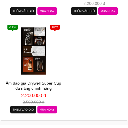
2.200.000 đ
THÊM VÀO GIỎ
MUA NGAY
THÊM VÀO GIỎ
MUA NGAY
-12%
HOT
Âm đạo giả Drywell Super Cup
đa năng chính hãng
2.200.000 đ
2.500.000 đ
THÊM VÀO GIỎ
MUA NGAY