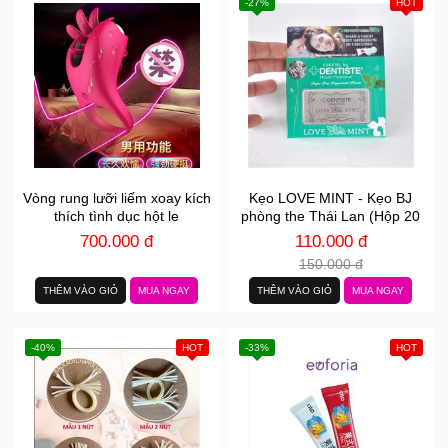
-27%
HOT
Vòng rung lưỡi liếm xoay kích
Kẹo LOVE MINT - Kẹo BJ
thích tình dục hột le
phòng the Thái Lan (Hộp 20
Viên)
700.000 đ
110.000 đ
150.000 đ
THÊM VÀO GIỎ
MUA NGAY
THÊM VÀO GIỎ
MUA NGAY
-40%
HOT
-33%
HOT