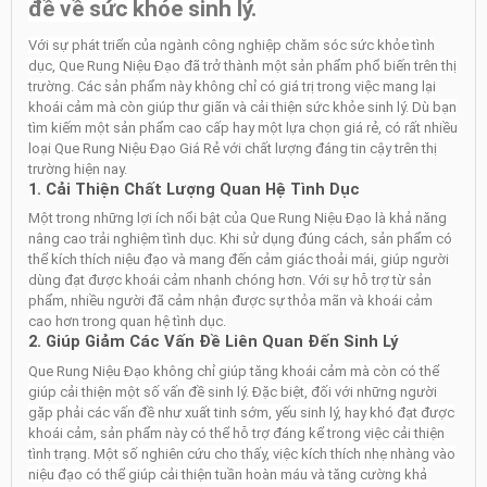
đề về sức khỏe sinh lý.
Với sự phát triển của ngành công nghiệp chăm sóc sức khỏe tình
dục, Que Rung Niệu Đạo đã trở thành một sản phẩm phổ biến trên thị
trường. Các sản phẩm này không chỉ có giá trị trong việc mang lại
khoái cảm mà còn giúp thư giãn và cải thiện sức khỏe sinh lý. Dù bạn
tìm kiếm một sản phẩm cao cấp hay một lựa chọn giá rẻ, có rất nhiều
loại Que Rung Niệu Đạo Giá Rẻ với chất lượng đáng tin cậy trên thị
trường hiện nay.
1. Cải Thiện Chất Lượng Quan Hệ Tình Dục
Một trong những lợi ích nổi bật của Que Rung Niệu Đạo là khả năng
nâng cao trải nghiệm tình dục. Khi sử dụng đúng cách, sản phẩm có
thể kích thích niệu đạo và mang đến cảm giác thoải mái, giúp người
dùng đạt được khoái cảm nhanh chóng hơn. Với sự hỗ trợ từ sản
phẩm, nhiều người đã cảm nhận được sự thỏa mãn và khoái cảm
cao hơn trong quan hệ tình dục.
2. Giúp Giảm Các Vấn Đề Liên Quan Đến Sinh Lý
Que Rung Niệu Đạo không chỉ giúp tăng khoái cảm mà còn có thể
giúp cải thiện một số vấn đề sinh lý. Đặc biệt, đối với những người
gặp phải các vấn đề như xuất tinh sớm, yếu sinh lý, hay khó đạt được
khoái cảm, sản phẩm này có thể hỗ trợ đáng kể trong việc cải thiện
tình trạng. Một số nghiên cứu cho thấy, việc kích thích nhẹ nhàng vào
niệu đạo có thể giúp cải thiện tuần hoàn máu và tăng cường khả