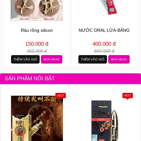
Râu rồng silicon
NƯỚC ORAL LỬA-BĂNG
150.000 đ
400.000 đ
250.000 đ
600.000 đ
THÊM VÀO GIỎ
MUA NGAY
THÊM VÀO GIỎ
MUA NGAY
SẢN PHẨM NỔI BẬT
HOT
HOT