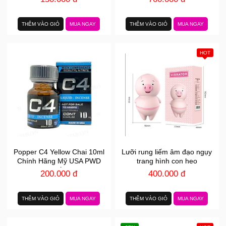
THÊM VÀO GIỎ
MUA NGAY
THÊM VÀO GIỎ
MUA NGAY
HOT
Popper C4 Yellow Chai 10ml
Lưỡi rung liếm âm đạo ngụy
Chính Hãng Mỹ USA PWD
trang hình con heo
Tăng Hưng phấn Cho Top Bot
200.000 đ
400.000 đ
THÊM VÀO GIỎ
MUA NGAY
THÊM VÀO GIỎ
MUA NGAY