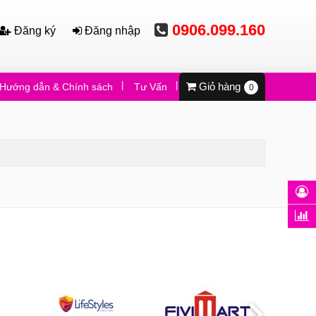
0906.099.160
Đăng ký
Đăng nhập
Giỏ hàng
Hướng dẫn & Chính sách
Tư Vấn
Video
0