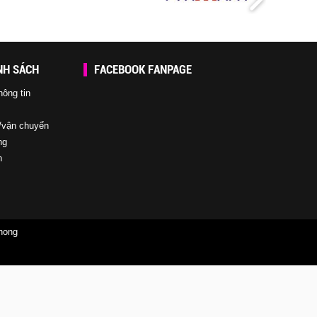
NH SÁCH
FACEBOOK FANPAGE
hông tin
/vận chuyển
ng
n
Phong