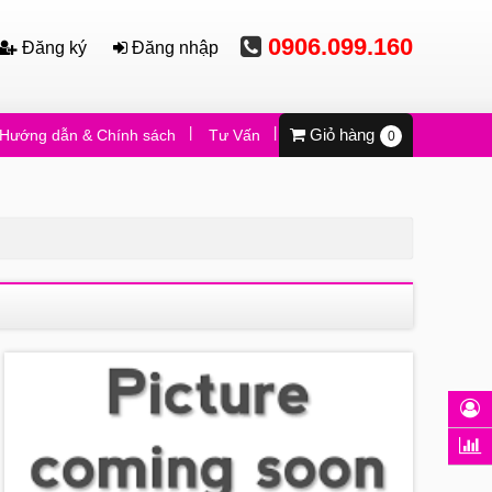
0906.099.160
Đăng ký
Đăng nhập
Giỏ hàng
Hướng dẫn & Chính sách
Tư Vấn
Video
0