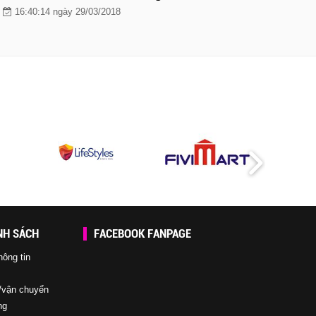
16:40:14 ngày 29/03/2018
NH SÁCH
FACEBOOK FANPAGE
hông tin
/vận chuyển
ng