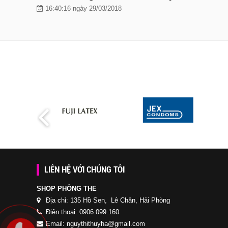
16:40:16 ngày 29/03/2018
LIÊN HỆ VỚI CHÚNG TÔI
SHOP PHÒNG THE
Địa chỉ: 135 Hồ Sen, Lê Chân, Hải Phòng
Điện thoại: 0906.099.160
Email: nguythithuyha@gmail.com