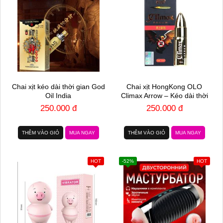
Chai xịt kéo dài thời gian God
Chai xịt HongKong OLO
Oil India
Climax Arrow – Kéo dài thời
gian – Chai 15ml
250.000 đ
250.000 đ
THÊM VÀO GIỎ
MUA NGAY
THÊM VÀO GIỎ
MUA NGAY
HOT
-52%
HOT