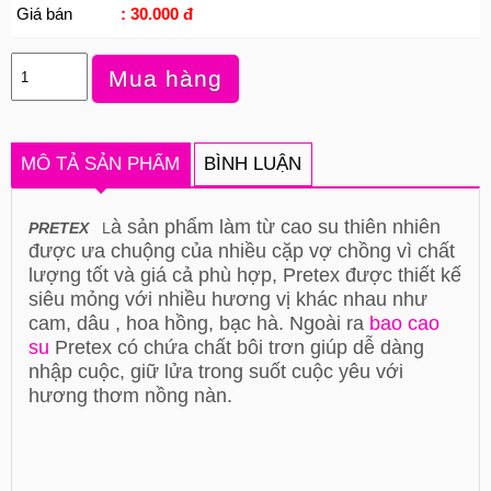
Giá bán
: 30.000 đ
Mua hàng
MÔ TẢ SẢN PHẨM
BÌNH LUẬN
à sản phẩm làm từ cao su thiên nhiên
PRETEX
L
được ưa chuộng của nhiều cặp vợ chồng vì chất
lượng tốt và giá cả phù hợp, Pretex được thiết kế
siêu mỏng với nhiều hương vị khác nhau như
cam, dâu , hoa hồng, bạc hà. Ngoài ra
bao cao
su
Pretex có chứa chất bôi trơn giúp dễ dàng
nhập cuộc, giữ lửa trong suốt cuộc yêu với
hương thơm nồng nàn.