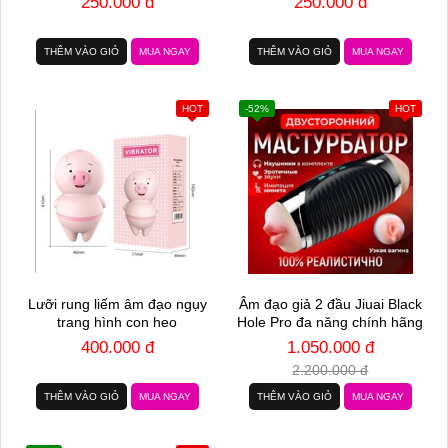
250.000 đ
250.000 đ
THÊM VÀO GIỎ
MUA NGAY
THÊM VÀO GIỎ
MUA NGAY
HOT
-52%
HOT
Lưỡi rung liếm âm đạo ngụy
Âm đạo giả 2 đầu Jiuai Black
trang hình con heo
Hole Pro đa năng chính hãng
400.000 đ
1.050.000 đ
2.200.000 đ
THÊM VÀO GIỎ
MUA NGAY
THÊM VÀO GIỎ
MUA NGAY