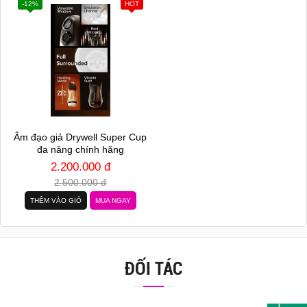
-12%
HOT
Âm đạo giả Drywell Super Cup
đa năng chính hãng
2.200.000 đ
2.500.000 đ
THÊM VÀO GIỎ
MUA NGAY
ĐỐI TÁC