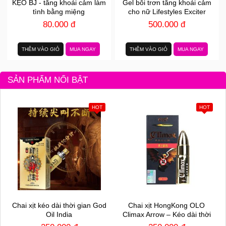
KẸO BJ - tăng khoái cảm làm
Gel bôi trơn tăng khoái cảm
tình bằng miệng
cho nữ Lifestyles Exciter
80.000 đ
500.000 đ
THÊM VÀO GIỎ
MUA NGAY
THÊM VÀO GIỎ
MUA NGAY
SẢN PHẨM NỔI BẬT
HOT
HOT
Chai xịt kéo dài thời gian God
Chai xịt HongKong OLO
Oil India
Climax Arrow – Kéo dài thời
gian – Chai 15ml