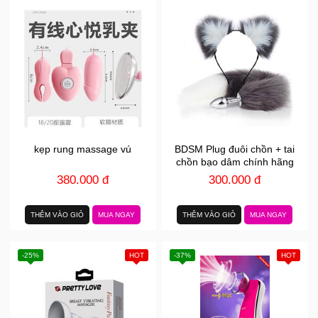
kẹp rung massage vú
BDSM Plug đuôi chồn + tai
chồn bạo dâm chính hãng
380.000 đ
300.000 đ
THÊM VÀO GIỎ
MUA NGAY
THÊM VÀO GIỎ
MUA NGAY
-25%
HOT
-37%
HOT