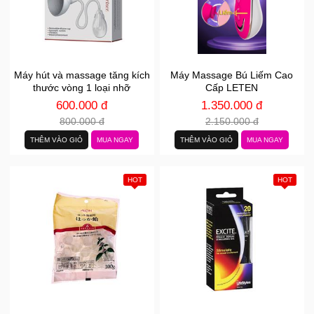
Máy hút và massage tăng kích
Máy Massage Bú Liếm Cao
thước vòng 1 loại nhỡ
Cấp LETEN
600.000 đ
1.350.000 đ
800.000 đ
2.150.000 đ
THÊM VÀO GIỎ
MUA NGAY
THÊM VÀO GIỎ
MUA NGAY
HOT
HOT