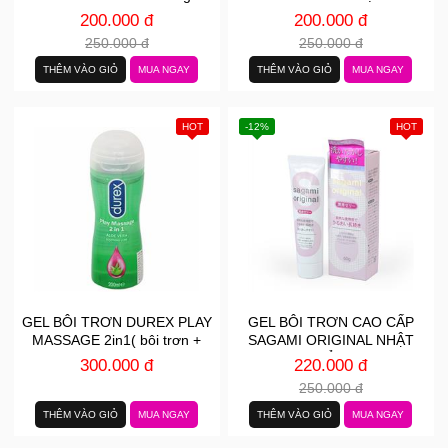
mát lạnh đê mê
200.000 đ
200.000 đ
250.000 đ
250.000 đ
THÊM VÀO GIỎ
MUA NGAY
THÊM VÀO GIỎ
MUA NGAY
HOT
-12%
HOT
GEL BÔI TRƠN DUREX PLAY
GEL BÔI TRƠN CAO CẤP
MASSAGE 2in1( bôi trơn +
SAGAMI ORIGINAL NHẬT
mát xa )
BẢN
300.000 đ
220.000 đ
250.000 đ
THÊM VÀO GIỎ
MUA NGAY
THÊM VÀO GIỎ
MUA NGAY