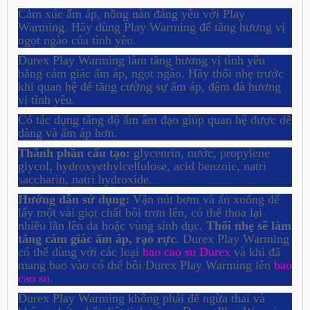
Cảm xúc ấm áp, nồng nàn đáng yêu với Play
Warming. Hãy dùng Play Warming để tăng hương vị
ngọt ngào của tình yêu.
Durex Play Warming làm tăng hương vị tình yêu
bằng cảm giác ấm áp, ngọt ngào. Hãy thổi nhẹ trước
khi quan hệ để tăng cường sự ấm áp, đậm đà hương
vị tình yêu.
Có tác dụng tăng độ ẩm âm đạo giúp quan hệ được dễ
dàng và ấm áp hơn.
Thành phần cấu tạo:
glycenrin, nước, propylene
glycol, hydroxyethylcellulose, acid benzoic, natri
saccharin, natri hydroxide.
Hướng dẫn sử dụng:
Vặn nút bơm và ấn xuống để
lấy một vài giọt chất bôi trơn lên, có thể thoa lại
nhiều lần lên da hoặc vùng sinh dục.
Thổi nhẹ sẽ làm
tăng cảm giác ấm áp, rạo rực
. Durex Play Warming
có thể dùng với các loại
bao cao su Durex
và khi đã
mang bao vào có thể bôi Durex Play Warming lên
bao
cao su
.
Durex Play Warming không phải để ngừa thai và