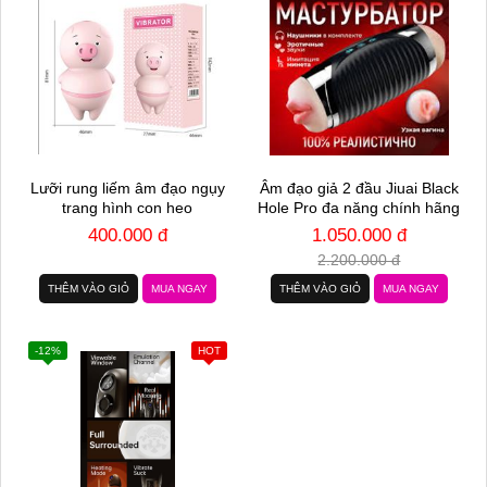
Lưỡi rung liếm âm đạo ngụy
Âm đạo giả 2 đầu Jiuai Black
trang hình con heo
Hole Pro đa năng chính hãng
400.000 đ
1.050.000 đ
2.200.000 đ
THÊM VÀO GIỎ
MUA NGAY
THÊM VÀO GIỎ
MUA NGAY
-12%
HOT