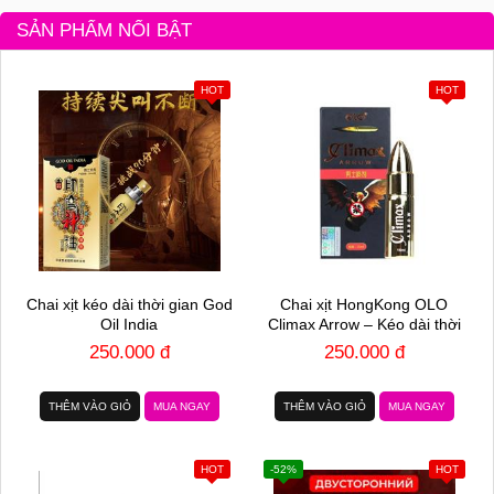
SẢN PHẨM NỔI BẬT
HOT
HOT
Chai xịt kéo dài thời gian God
Chai xịt HongKong OLO
Oil India
Climax Arrow – Kéo dài thời
gian – Chai 15ml
250.000 đ
250.000 đ
THÊM VÀO GIỎ
MUA NGAY
THÊM VÀO GIỎ
MUA NGAY
HOT
-52%
HOT