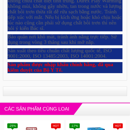
không chứa chất diệt tinh trùng. Durex Play Warming
không mùi, không gây nhờn, tan trong nước và lượng
chất bôi trơn thừa rất dễ rửa sạch bằng nước. Tránh
tiếp xúc với mắt. Nếu bị kích ứng hoặc khó chịu hoặc
lúc nào cũng cần phải sử dụng chất bôi trơn thì nên
hỏi ý kiến Bác sĩ.
Bảo quản nơi khô mát, tránh ánh nắng trực tiếp. Sử
dụng trong vòng 3 tháng sau khi mở nắp.
Sản xuất theo tiêu chuẩn chất lượng quốc tế, ISO
9001:2000, ISO 13485:2003, ISO 14001:2004.
Sản phẩm được nhập khẩu chính hãng, đã qua
kiểm duyệt của Bộ Y Tế.
CÁC SẢN PHẨM CÙNG LOẠI
-25%
HOT
-17%
HOT