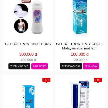
GEL BÔI TRƠN TINH TRÙNG
GEL BÔI TRƠN TROY COOL -
Malaysia -loại mát lạnh
300.000 đ
100.000 đ
400.000 đ
120.000 đ
THÊM VÀO GIỎ
MUA NGAY
THÊM VÀO GIỎ
MUA NGAY
HOT
HOT