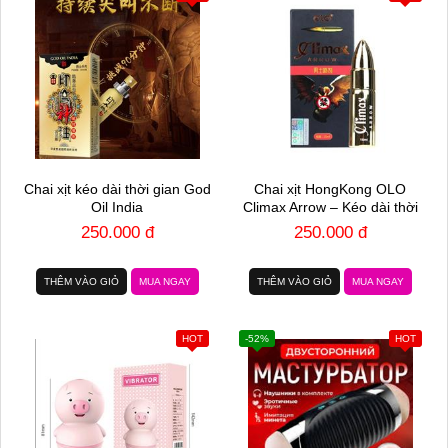
Chai xịt kéo dài thời gian God
Chai xịt HongKong OLO
Oil India
Climax Arrow – Kéo dài thời
gian – Chai 15ml
250.000 đ
250.000 đ
THÊM VÀO GIỎ
MUA NGAY
THÊM VÀO GIỎ
MUA NGAY
HOT
-52%
HOT