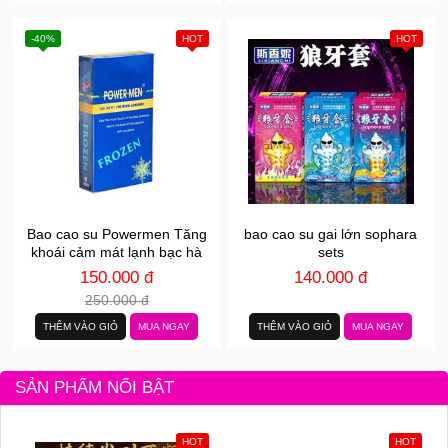
-40%
HOT
HOT
Bao cao su Powermen Tăng
bao cao su gai lớn sophara
khoái cảm mát lạnh bạc hà
sets
hộp 12 BCS
150.000 đ
140.000 đ
250.000 đ
THÊM VÀO GIỎ
MUA NGAY
THÊM VÀO GIỎ
MUA NGAY
SẢN PHẨM NỔI BẬT
HOT
HOT