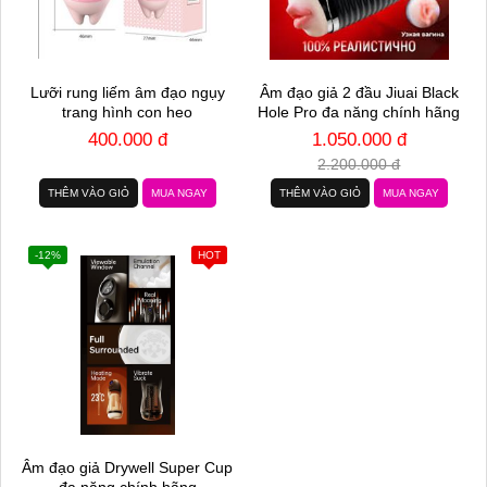
Lưỡi rung liếm âm đạo ngụy
Âm đạo giả 2 đầu Jiuai Black
trang hình con heo
Hole Pro đa năng chính hãng
400.000 đ
1.050.000 đ
2.200.000 đ
THÊM VÀO GIỎ
MUA NGAY
THÊM VÀO GIỎ
MUA NGAY
-12%
HOT
Âm đạo giả Drywell Super Cup
đa năng chính hãng