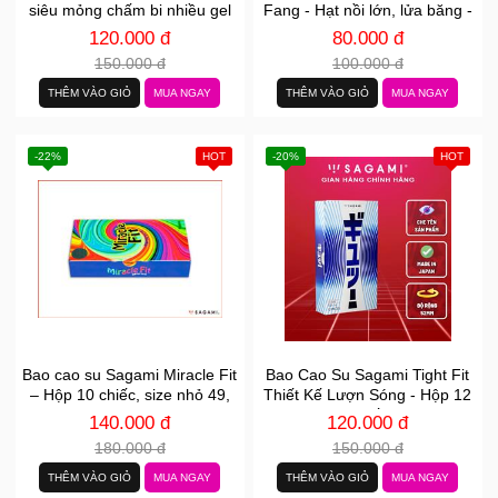
siêu mỏng chấm bi nhiều gel
Fang - Hạt nồi lớn, lửa băng -
hộp 12 cái
Hộp 10 cái
120.000 đ
80.000 đ
150.000 đ
100.000 đ
THÊM VÀO GIỎ
MUA NGAY
THÊM VÀO GIỎ
MUA NGAY
-22%
HOT
-20%
HOT
Bao cao su Sagami Miracle Fit
Bao Cao Su Sagami Tight Fit
– Hộp 10 chiếc, size nhỏ 49,
Thiết Kế Lượn Sóng - Hộp 12
ôm khít tăng kích thích
Chiếc
140.000 đ
120.000 đ
180.000 đ
150.000 đ
THÊM VÀO GIỎ
MUA NGAY
THÊM VÀO GIỎ
MUA NGAY