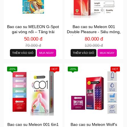
Bao cao su MELEON G-Spot
Bao cao su Meleon 001
gai vòng nổi – Tăng trải
Double Pleasure - Siêu mỏng,
nghiệm
nhiều gel bôi trơn - Hộp 10 cái
50.000 đ
80.000 đ
70.000 đ
120.000 đ
THÊM VÀO GIỎ
MUA NGAY
THÊM VÀO GIỎ
MUA NGAY
-20%
HOT
-20%
HOT
Bao cao su Meleon 001 6in1
Bao cao su Meleon Wolf's