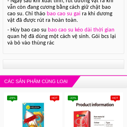
- Ngay sau khi xuất tinh, rút dương vật ra khi
vẫn còn đang cương bằng cách giữ chặt bao
cao su. Chỉ tháo
bao cao su gai
ra khi dương
vật đã được rút ra hoàn toàn.
- Hủy bao cao su
bao cao su kéo dài thời gian
quan hệ đã dùng một cách vệ sinh. Gói bcs lại
và bỏ vào thùng rác
CÁC SẢN PHẨM CÙNG LOẠI
-29%
HOT
-33%
HOT